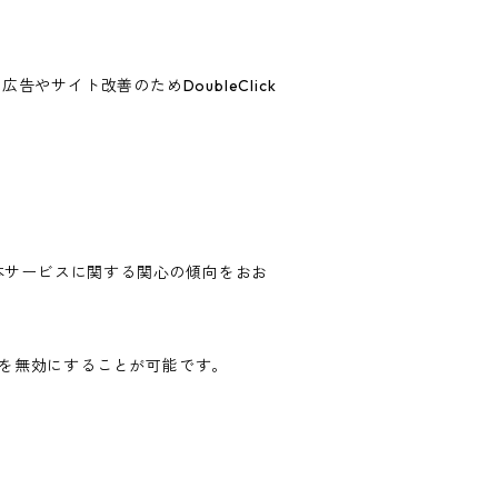
告やサイト改善のためDoubleClick
歴・本サービスに関する関心の傾向をおお
ングを無効にすることが可能です。
。